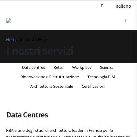
Italiano
Home
I Nostri Servizi
I nostri servizi
Data centres
Retail
Workplace
Scienza
Rinnovazione e Ristrutturazione
Tecnologia BIM
Architettura Sostenibile
Certificazioni
Data Centres
RBA è uno degli studi di architettura leader in Francia per la
progettazione e costruzione di Data Center. Lo Studio ha lavorato su