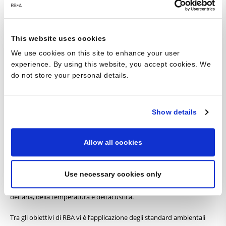
This website uses cookies
Architettura Sostenibile
We use cookies on this site to enhance your user
experience. By using this website, you accept cookies. We
do not store your personal details.
Reid Brewin Architects ha da sempre posto la questione ambientale
e la sostenibilità al centro dei suoi progetti. Cerchiamo
costantemente di conciliare gli aspetti economici, sociali ed
ambientali dell’attività umana per massimizzare l’efficienza delle
Show details
risorse consumate (acqua, energia e materiali da costruzione) e per
ridurre il loro impatto globale a lungo termine sull’ambiente.
Allow all cookies
Ogni nostro progetto si basa su un’analisi approfondita della sua
futura ubicazione, grazie ad un’attenta valutazione di fattori quali
orientamento, ambiente circostante, requisiti energetici, uso di
Use necessary cookies only
materiali locali, gestione delle acque, della biodiversità, della qualità
dell’aria, della temperatura e dell’acustica.
Tra gli obiettivi di RBA vi è l’applicazione degli standard ambientali