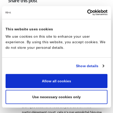
Share this post
This website uses cookies
Author
We use cookies on this site to enhance your user
admin
experience. By using this website, you accept cookies. We
do not store your personal details.
Show details
RELATED
POSTS
Allow all cookies
11
Derrière les conceptions… planification,
Use necessary cookies only
conception et souvenirs
Jan
Bien que décembre nous ait paru être un mois
particulièrement court, cela n'a pas empêché l'équipe