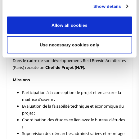
Show details
nationalités) à travers ses agences de Paris, Londres, Milan,
Madrid et Francfort. Spécialisée dans les domaines des Data
Centers, bureaux et boutiques de luxe ; RBA se distingue par
Allow all cookies
ses projets d’envergure à forte technicité architecturale. Nous
vous offrons un environnement dynamique, stimulant et
multiculturel, où chaque projet est une opportunité de
Use necessary cookies only
repousser les limites de l’architecture !
Dans le cadre de son développement, Reid Brewin Architectes
(Paris) recrute un
Chef de Projet (H/F).
Missions
Participation à la conception de projet et en assurer la
maîtrise d’œuvre ;
Evaluation de la faisabilité technique et économique du
projet ;
Coordination des études en lien avec le bureau d’études
;
Supervision des démarches administratives et montage