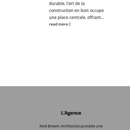
durable, l'art de la
construction en bois occupe
une place centrale, offrant...
read more
L’Agence
Reid Brewin Architectes possède une