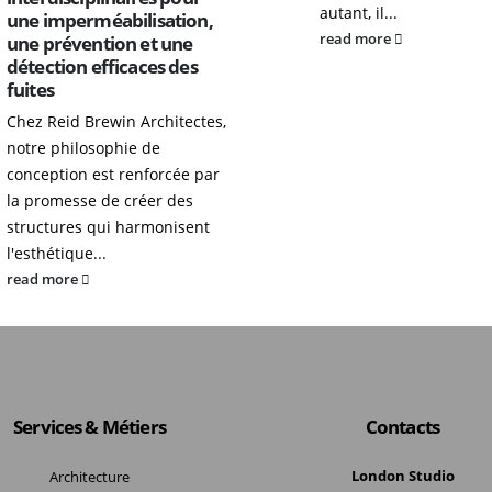
autant, il...
une imperméabilisation,
read more
une prévention et une
détection efficaces des
fuites
Chez Reid Brewin Architectes,
notre philosophie de
conception est renforcée par
la promesse de créer des
structures qui harmonisent
l'esthétique...
read more
Services & Métiers
Contacts
London Studio
Architecture