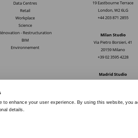
19 Eastbourne Terrace
Data Centres
London, W2 6LG
Retail
+44 203 871 2855
Workplace
Science
Rénovation - Restructuration
Milan Studio
BIM
Via Pietro Borsieri, 41
Environnement
20159 Milano
+39 02 3595 4228
Madrid Studio
Paseo de la Castellana 163
28046, Madrid
s
+34 914 286080
e to enhance your user experience. By using this website, you a
nal details.
e Confidentialité
I
Conditions générales & Mentions légales
I
Index d’égalité 
Environnement