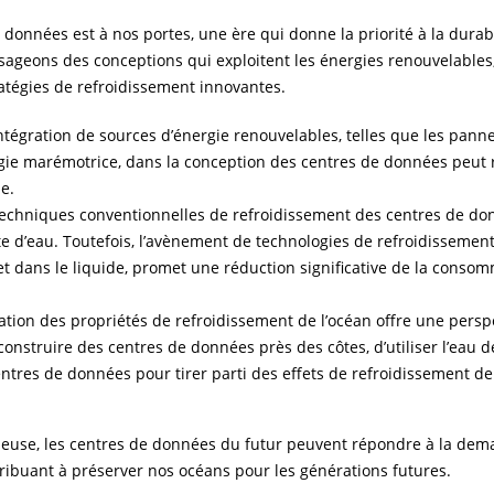
 données est à nos portes, une ère qui donne la priorité à la durabi
sageons des conceptions qui exploitent les énergies renouvelables
stratégies de refroidissement innovantes.
intégration de sources d’énergie renouvelables, telles que les pann
ergie marémotrice, dans la conception des centres de données peut 
e.
techniques conventionnelles de refroidissement des centres de do
e d’eau. Toutefois, l’avènement de technologies de refroidissemen
 et dans le liquide, promet une réduction significative de la conso
ration des propriétés de refroidissement de l’océan offre une persp
 construire des centres de données près des côtes, d’utiliser l’eau 
ntres de données pour tirer parti des effets de refroidissement de
cieuse, les centres de données du futur peuvent répondre à la de
ribuant à préserver nos océans pour les générations futures.