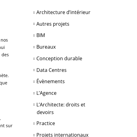
Architecture d’intérieur
Autres projets
BIM
 nos
Bureaux
hui
n des
Conception durable
Data Centres
nète.
Évènements
 que
L’Agence
L’Architecte: droits et
devoirs
,
Practice
ent sur
Projets internationaux