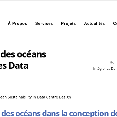
À Propos
Services
Projets
Actualités
C
é des océans
es Data
Hom
Intégrer La Du
é des océans dans la conception d