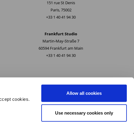
151 rue St Denis
Paris, 75002
+33 1 40 41 94 30
Frankfurt Studio
Martin-May-Straße 7
60594 Frankfurt am Main
+33 1 40 41 94 30
Allow all cookies
ccept cookies.
Use necessary cookies only
professionnelle
I
Politique Qualité, Santé & Sécurité et