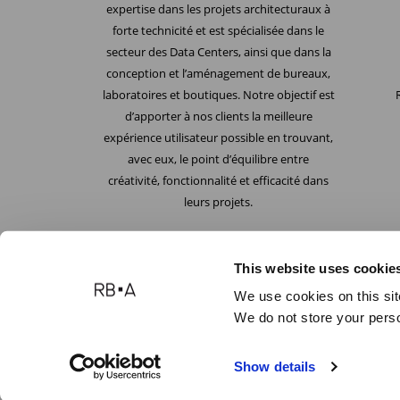
expertise dans les projets architecturaux à
forte technicité et est spécialisée dans le
secteur des Data Centers, ainsi que dans la
conception et l’aménagement de bureaux,
laboratoires et boutiques. Notre objectif est
d’apporter à nos clients la meilleure
expérience utilisateur possible en trouvant,
avec eux, le point d’équilibre entre
créativité, fonctionnalité et efficacité dans
leurs projets.
This website uses cookie
We use cookies on this sit
We do not store your perso
Reid Brewin Architects
Copyright © 2024.
Politique d
Show details