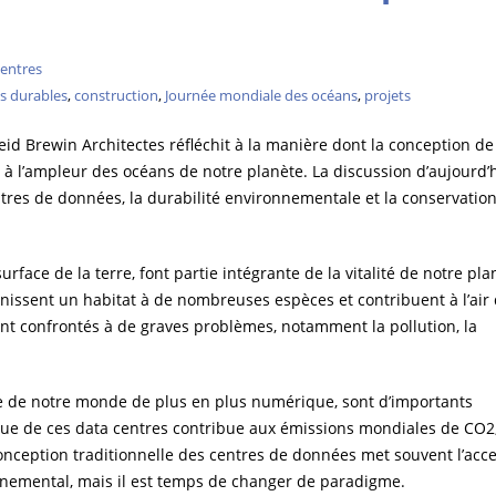
entres
s durables
,
construction
,
Journée mondiale des océans
,
projets
Reid Brewin Architectes réfléchit à la manière dont la conception de
à l’ampleur des océans de notre planète. La discussion d’aujourd’
centres de données, la durabilité environnementale et la conservatio
face de la terre, font partie intégrante de la vitalité de notre pla
rnissent un habitat à de nombreuses espèces et contribuent à l’air
t confrontés à de graves problèmes, notamment la pollution, la
te de notre monde de plus en plus numérique, sont d’importants
e de ces data centres contribue aux émissions mondiales de CO2
onception traditionnelle des centres de données met souvent l’acc
onnemental, mais il est temps de changer de paradigme.