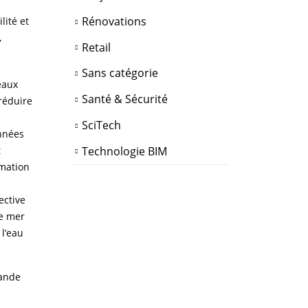
Rénovations
lité et
,
Retail
Sans catégorie
eaux
Santé & Sécurité
réduire
SciTech
nnées
Technologie BIM
t
mmation
ective
de mer
 l’eau
mande