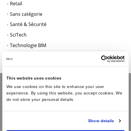
Retail
Sans catégorie
Santé & Sécurité
SciTech
Technologie BIM
This website uses cookies
We use cookies on this site to enhance your user
experience. By using this website, you accept cookies. We
L’Agence
do not store your personal details.
Reid Brewin Architectes possède une expertise dans les projets
architecturaux à forte technicité et est spécialisée dans le secteur des
Show details
Data Centers, ainsi que dans la conception et l’aménagement de